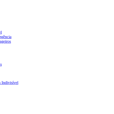
el
rgência
ageiros
is
 Indivisível