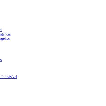
el
rgência
ageiros
is
 Indivisível