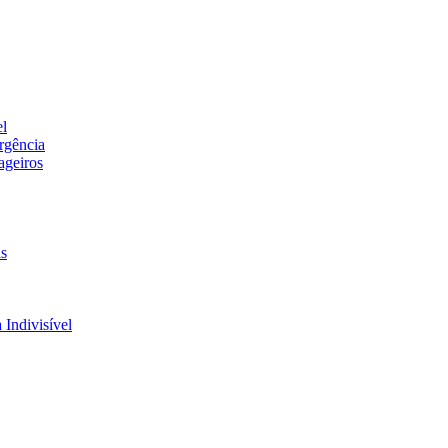
el
rgência
ageiros
is
 Indivisível