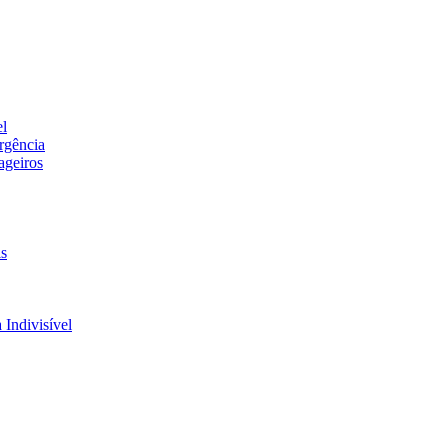
el
rgência
ageiros
is
 Indivisível